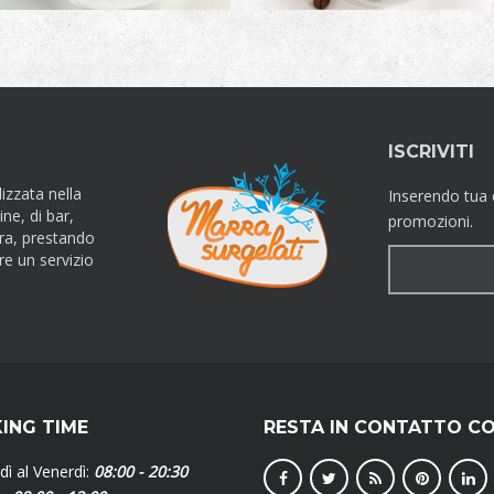
ISCRIVITI
izzata nella
Inserendo tua 
ine, di bar,
promozioni.
ura, prestando
ire un servizio
ING TIME
RESTA IN CONTATTO CO
dì al Venerdì:
08:00 - 20:30