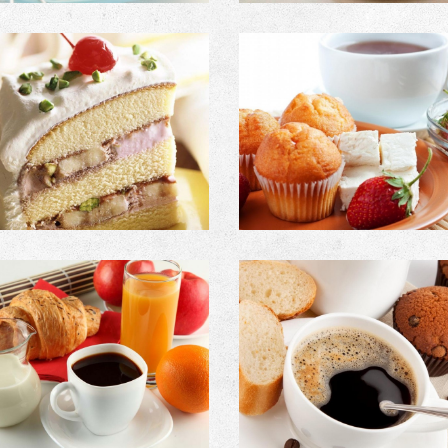
PRODUCT NAME
PRODUCT DESCRIPT
Image with no link
Image with Lightbox
PRODUCT #10
PRODUCT CODE
Image with Lightbox
Image with Lightbox