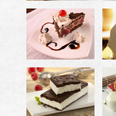
PRODUCT #5
Image with an external link
PRODUCT #9
Image with no link