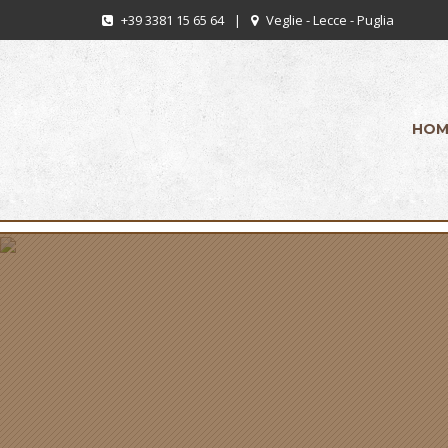
+39 3381 15 65 64
|
Veglie - Lecce - Puglia
HOM