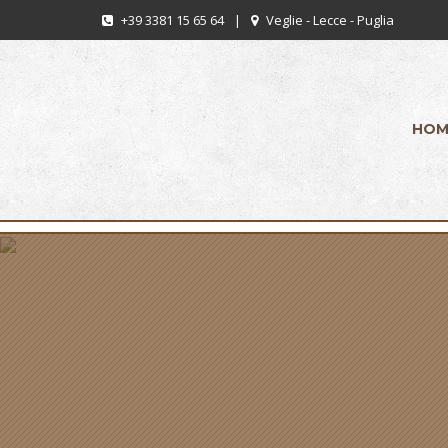
+39 3381 15 65 64
|
Veglie - Lecce - Puglia
HOM